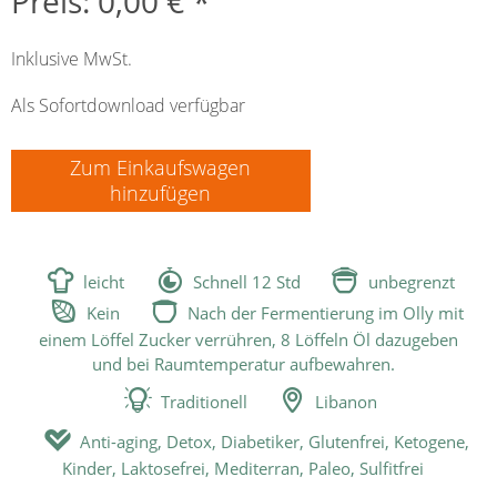
Preis: 0,00 € *
Inklusive MwSt.
Als Sofortdownload verfügbar
Zum Einkaufswagen
hinzufügen



leicht
Schnell 12 Std
unbegrenzt


Kein
Nach der Fermentierung im Olly mit
einem Löffel Zucker verrühren, 8 Löffeln Öl dazugeben
und bei Raumtemperatur aufbewahren.


Traditionell
Libanon

Anti-aging, Detox, Diabetiker, Glutenfrei, Ketogene,
Kinder, Laktosefrei, Mediterran, Paleo, Sulfitfrei