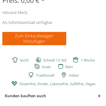
Preis: 0,00 € *
Inklusive MwSt.
Als Sofortdownload verfügbar
Zum Einkaufswagen
hinzufügen



leicht
Schnell 12 Std
1 Woche


Asian
Nein


Traditionell
Indien

Glutenfrei, Kinder, Laktosefrei, Sulfitfrei, Vegan
Kunden kauften auch