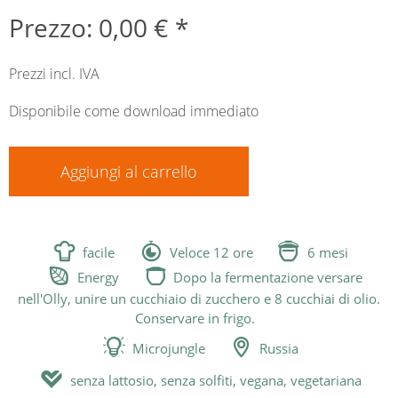
Prezzo: 0,00 € *
Prezzi incl. IVA
Disponibile come download immediato
Aggiungi al carrello



facile
Veloce 12 ore
6 mesi


Energy
Dopo la fermentazione versare
nell'Olly, unire un cucchiaio di zucchero e 8 cucchiai di olio.
Conservare in frigo.


Microjungle
Russia

senza lattosio, senza solfiti, vegana, vegetariana