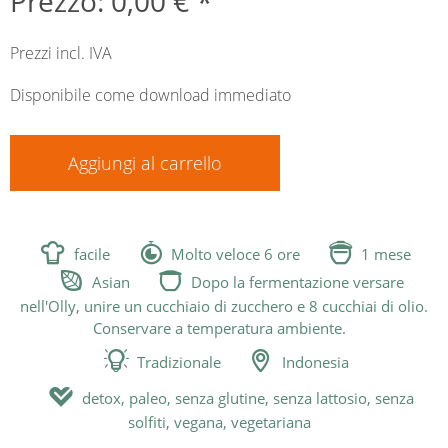
Prezzo: 0,00 € *
Prezzi incl. IVA
Disponibile come download immediato
Aggiungi al carrello



facile
Molto veloce 6 ore
1 mese


Asian
Dopo la fermentazione versare
nell'Olly, unire un cucchiaio di zucchero e 8 cucchiai di olio.
Conservare a temperatura ambiente.


Tradizionale
Indonesia

detox, paleo, senza glutine, senza lattosio, senza
solfiti, vegana, vegetariana