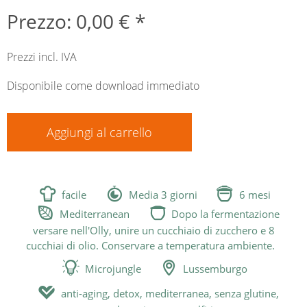
Prezzo: 0,00 € *
Prezzi incl. IVA
Disponibile come download immediato
Aggiungi al carrello



facile
Media 3 giorni
6 mesi


Mediterranean
Dopo la fermentazione
versare nell'Olly, unire un cucchiaio di zucchero e 8
cucchiai di olio. Conservare a temperatura ambiente.


Microjungle
Lussemburgo

anti-aging, detox, mediterranea, senza glutine,