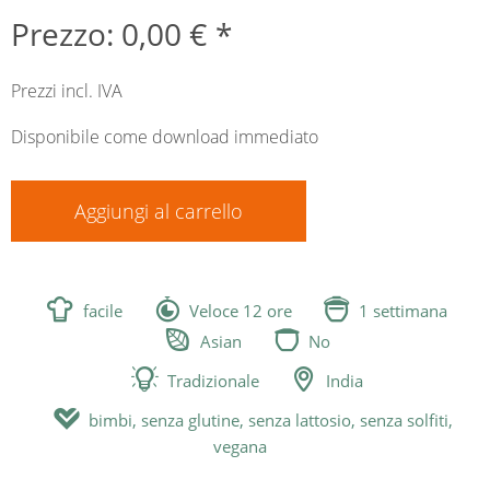
Prezzo: 0,00 € *
Prezzi incl. IVA
Disponibile come download immediato
Aggiungi al carrello



facile
Veloce 12 ore
1 settimana


Asian
No


Tradizionale
India

bimbi, senza glutine, senza lattosio, senza solfiti,
vegana