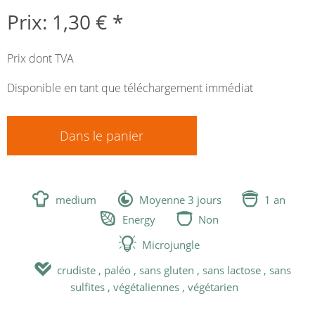
Prix: 1,30 € *
Prix dont TVA
Disponible en tant que téléchargement immédiat
Dans le panier



medium
Moyenne 3 jours
1 an


Energy
Non

Microjungle

crudiste , paléo , sans gluten , sans lactose , sans
sulfites , végétaliennes , végétarien